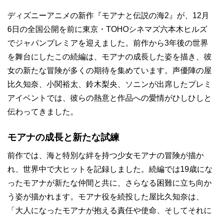
ディズニーアニメの新作『モアナと伝説の海2』が、12月
6日の全国公開を前に東京・TOHOシネマズ六本木ヒルズ
でジャパンプレミアを迎えました。前作から3年後の世界
を舞台にしたこの続編は、モアナの成長した姿を描き、彼
女の新たな冒険が多くの期待を集めています。声優陣の屋
比久知奈、小関裕太、鈴木梨央、ソニンが出席したプレミ
アイベントでは、彼らの熱意と作品への愛情がひしひしと
伝わってきました。
モアナの成長と新たな試練
前作では、海と特別な絆を持つ少女モアナの冒険が描か
れ、世界中で大ヒットを記録しました。続編では19歳にな
ったモアナが新たな仲間と共に、さらなる困難に立ち向か
う姿が描かれます。モアナ役を続投した屋比久知奈は、
「大人になったモアナが抱える責任や使命、そしてそれに