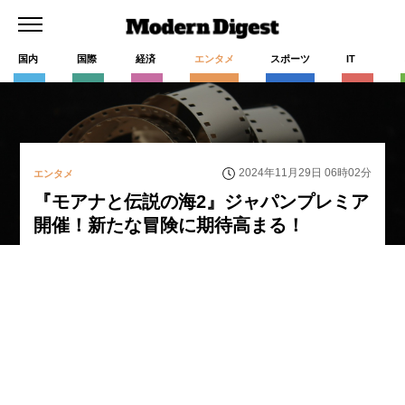
国内
国際
経済
エンタメ
スポーツ
IT
2024年11月29日 06時02分
エンタメ
『モアナと伝説の海2』ジャパンプレミア
開催！新たな冒険に期待高まる！