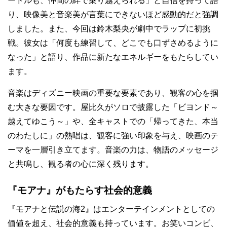
ードルも、仲間の絆で乗り越えられる」と自信を持って語
り、映像美と音楽美が言葉にできないほど感動的だと強調
しました。また、今回は鈴木梨央が劇中でラップに初挑
戦。彼女は「何度も練習して、どこでも口ずさめるように
なった」と語り、作品に新たなエネルギーをもたらしてい
ます。
音楽はディズニー映画の重要な要素であり、観客の心を掴
む大きな要因です。屋比久がソロで披露した「ビヨンド～
越えてゆこう～」や、全キャストでの「帰ってきた、本当
のわたしに」の熱唱は、観客に強い印象を与え、映画のテ
ーマを一層引き立てます。音楽の力は、物語のメッセージ
と共鳴し、観る者の心に深く残ります。
『モアナ』がもたらす社会的意義
『モアナと伝説の海2』はエンターテインメントとしての
価値を超え、社会的意義も持っています。お笑いコンビ、