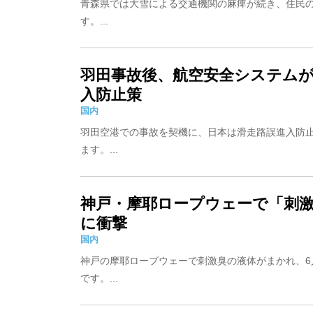
青森県では大雪による交通機関の麻痺が続き、住民
す。...
羽田事故後、航空安全システム
入防止策
国内
羽田空港での事故を契機に、日本は滑走路誤進入防
ます。...
神戸・摩耶ロープウェーで「刺激
に衝撃
国内
神戸の摩耶ロープウェーで刺激臭の液体がまかれ、6
です。...