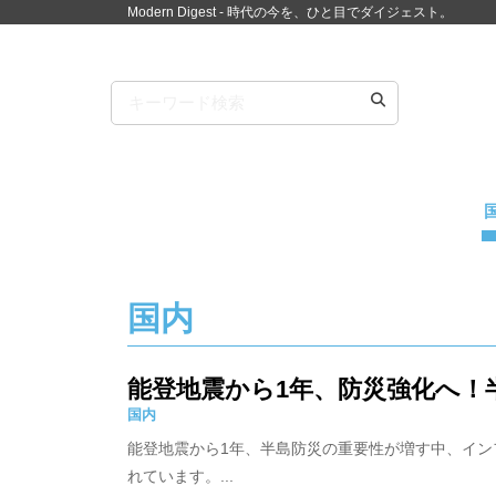
Modern Digest - 時代の今を、ひと目でダイジェスト。
国内
能登地震から1年、防災強化へ！
国内
能登地震から1年、半島防災の重要性が増す中、イン
れています。...