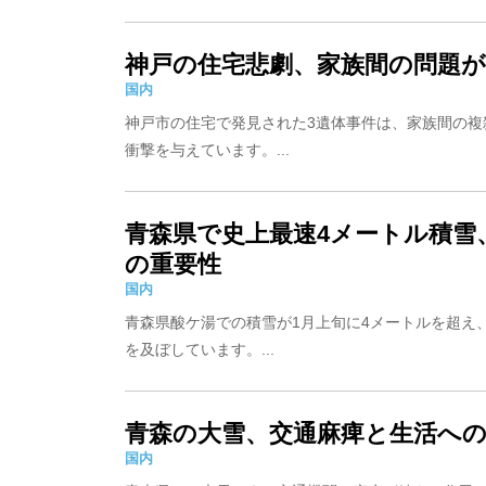
神戸の住宅悲劇、家族間の問題
国内
神戸市の住宅で発見された3遺体事件は、家族間の複
衝撃を与えています。...
青森県で史上最速4メートル積雪
の重要性
国内
青森県酸ケ湯での積雪が1月上旬に4メートルを超え
を及ぼしています。...
青森の大雪、交通麻痺と生活へ
国内