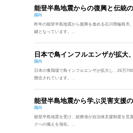
能登半島地震からの復興と伝統
国内
昨年の能登半島地震から復興を進める石川県輪島市
鍵となっています。...
日本で鳥インフルエンザが拡大
国内
日本の養鶏場で鳥インフルエンザが拡大し、26万70
懸念されています。...
能登半島地震から学ぶ災害支援
国内
能登半島地震を受け、総務省が自治体支援制度を見
クへの備えを強化。...