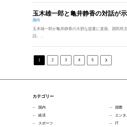
玉木雄一郎と亀井静香の対話が
国内
玉木雄一郎が亀井静香の大胆な提案に直面。国民民
話。...
1
2
3
4
5
カテゴリー
国内
国際
経済
エンタ
スポーツ
IT