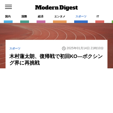
国内
国際
経済
エンタメ
スポーツ
IT
2025年01月14日 21時10分
スポーツ
木村蓮太朗、復帰戦で初回KO—ボクシン
グ界に再挑戦