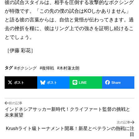
彼の試合スタイルは、相手を圧倒する攻撃的なボクシング
が特徴です。「この先の僕の試合はKOしかありません」
と語る彼の言葉からは、自信と覚悟が伝わってきます。過
去の挫折を糧に、彼はリング上での強さを証明し続けるこ
とでしょう。
［伊藤 彩花］
タグ
#ボクシング
#復帰戦
#木村蓮太朗
ポスト
ポスト
LINE
Share
前の記事
インドネシアサッカー新時代！クライファート監督の挑戦と
未来展望
次の記事
Krushライト級トーナメント開幕！新星とベテランの熱戦に注
目