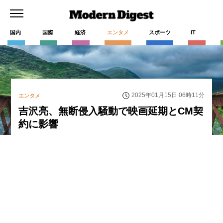
国内
国際
経済
エンタメ
スポーツ
IT
2025年01月15日 06時11分
エンタメ
吉沢亮、無断侵入騒動で映画延期とCM契
約に影響