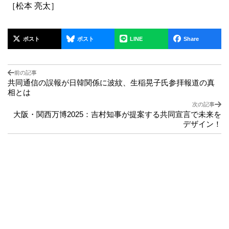
［松本 亮太］
ポスト
ポスト
LINE
Share
前の記事
共同通信の誤報が日韓関係に波紋、生稲晃子氏参拝報道の真
相とは
次の記事
大阪・関西万博2025：吉村知事が提案する共同宣言で未来を
デザイン！