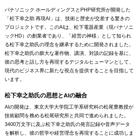
パナソニック ホールディングスとPHP研究所が開発した
「松下幸之助 再現AI」は、技術と歴史が交差する驚きの
プロジェクトです。このAIは、松下電器産業（現パナソニ
ックHD）の創業者であり、「経営の神様」として知られ
る松下幸之助氏の理念を継承するために開発されました。
松下幸之助氏の膨大な著作物、講演、対談の記録を基に、
彼の思考と話し方を再現するデジタルヒューマンとして、
現代のビジネス界に新たな視点を提供することを目指して
います。
松下幸之助氏の思想とAIの融合
AIの開発は、東京大学大学院工学系研究科の松尾豊教授が
技術顧問を務める松尾研究所と共同で進められました。
3400万文字に及ぶ松下幸之助氏の発言記録や音声データ
を解析し、彼の哲学や経営理念を再現することに成功しま