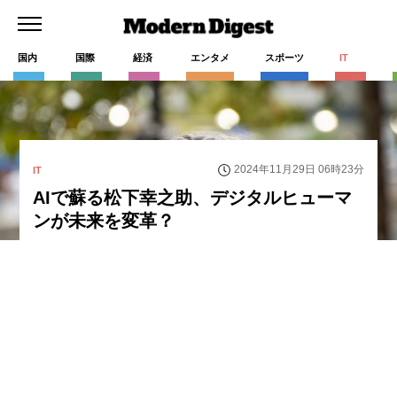
国内
国際
経済
エンタメ
スポーツ
IT
2024年11月29日 06時23分
IT
AIで蘇る松下幸之助、デジタルヒューマ
ンが未来を変革？