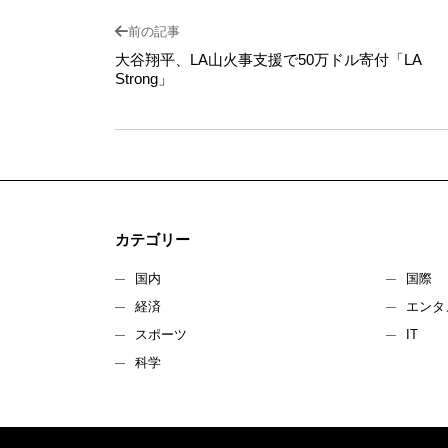
前の記事
大谷翔平、LA山火事支援で50万ドル寄付「LA
Strong」
カテゴリー
国内
国際
経済
エンタ
スポーツ
IT
科学