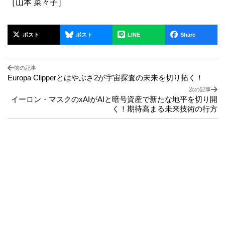
［山本 菜々子］
ポスト
ポスト
LINE
Share
前の記事
Europa Clipperとはやぶさ2が宇宙探査の未来を切り拓く！
次の記事
イーロン・マスクのxAIがAIと暗号資産で新たな地平を切り開
く！期待高まる未来技術の行方