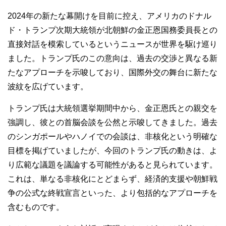
2024年の新たな幕開けを目前に控え、アメリカのドナル
ド・トランプ次期大統領が北朝鮮の金正恩国務委員長との
直接対話を模索しているというニュースが世界を駆け巡り
ました。トランプ氏のこの意向は、過去の交渉と異なる新
たなアプローチを示唆しており、国際外交の舞台に新たな
波紋を広げています。
トランプ氏は大統領選挙期間中から、金正恩氏との親交を
強調し、彼との首脳会談を公然と示唆してきました。過去
のシンガポールやハノイでの会談は、非核化という明確な
目標を掲げていましたが、今回のトランプ氏の動きは、よ
り広範な議題を議論する可能性があると見られています。
これは、単なる非核化にとどまらず、経済的支援や朝鮮戦
争の公式な終戦宣言といった、より包括的なアプローチを
含むものです。