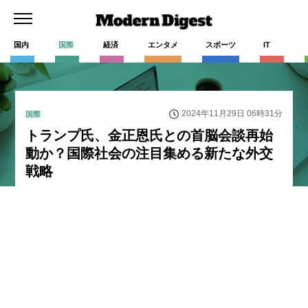
国内
国際
経済
エンタメ
スポーツ
IT
2024年11月29日 06時31分
国際
トランプ氏、金正恩氏との首脳会談再始
動か？国際社会の注目集める新たな外交
戦略