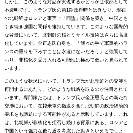
しかし、このような対話が実現するかどうかは依然として
不透明です。トランプ氏の第1期政権時とは異なり、現在
の北朝鮮はロシアと事実上「同盟」関係を築き、中国とも
引き続き強固な関係を維持しています。このような国際的
な背景において、北朝鮮の核とミサイル技術はさらに高度
化しています。金正恩氏自身も、「我々の手で軍事的バラ
ンスの重りを下ろすことは永遠にないだろう」と強調して
おり、非核化を受け入れる可能性は極めて低いと見られて
います。
このような状況において、トランプ氏が北朝鮮との交渉を
再開するにあたり、どのような戦略を取るのか注目されて
います。専門家たちは、トランプ氏が金正恩氏との新たな
交渉において、在韓米軍の撤退を含む北朝鮮の政治経済的
要求をも議題にする可能性があると示唆しています。これ
は、北朝鮮が非核化を拒否し続ける背景にある、ロシアと
中国という強力な後ろ盾を考慮した動きといえるでしょ