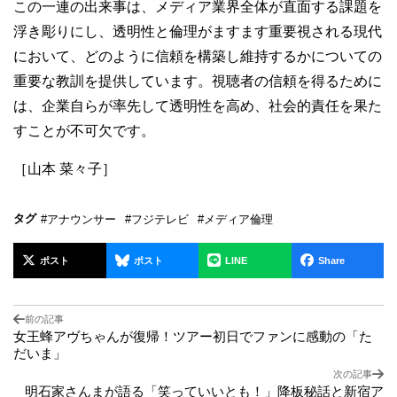
この一連の出来事は、メディア業界全体が直面する課題を
浮き彫りにし、透明性と倫理がますます重要視される現代
において、どのように信頼を構築し維持するかについての
重要な教訓を提供しています。視聴者の信頼を得るために
は、企業自らが率先して透明性を高め、社会的責任を果た
すことが不可欠です。
［山本 菜々子］
タグ
#アナウンサー
#フジテレビ
#メディア倫理
ポスト
ポスト
LINE
Share
前の記事
女王蜂アヴちゃんが復帰！ツアー初日でファンに感動の「た
だいま」
次の記事
明石家さんまが語る「笑っていいとも！」降板秘話と新宿ア