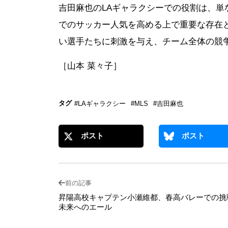
吉田麻也のLAギャラクシーでの役割は、単
でのサッカー人気を高める上で重要な存在
い選手たちに刺激を与え、チーム全体の競
［山本 菜々子］
タグ
#LAギャラクシー
#MLS
#吉田麻也
ポスト
ポスト
前の記事
昇陽高校キャプテン小瀬維都、春高バレーでの挑
未来へのエール