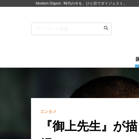
Modern Digest - 時代の今を、ひと目でダイジェスト。
エンタメ
『御上先生』が描