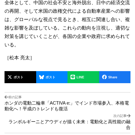
全体として、中国の社会不安と海外脱出、日中の経済交流
の再開、そして米国の政権交代による自動車産業への影響
は、グローバルな視点で見るとき、相互に関連し合い、複
雑な影響を及ぼしている。これらの動向を注視し、適切な
対策を講じていくことが、各国の企業や政府に求められて
いる。
［松本 亮太］
ポスト
ポスト
LINE
Share
前の記事
ホンダの電動二輪車「ACTIVA e:」でインド市場参入、本格電
動化へ！平成のトレンドも復活
次の記事
ランボルギーニとアウディが描く未来：電動化と高性能の融
合