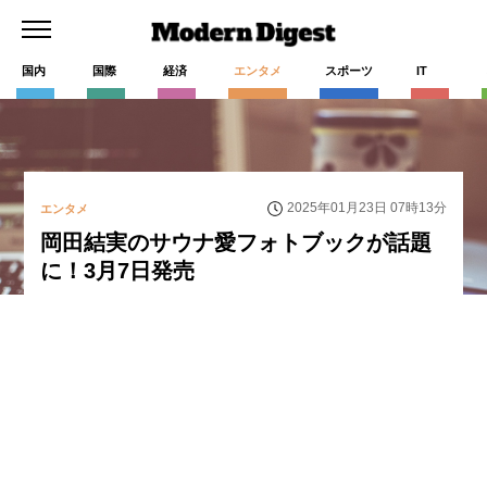
国内
国際
経済
エンタメ
スポーツ
IT
2025年01月23日 07時13分
エンタメ
岡田結実のサウナ愛フォトブックが話題
に！3月7日発売