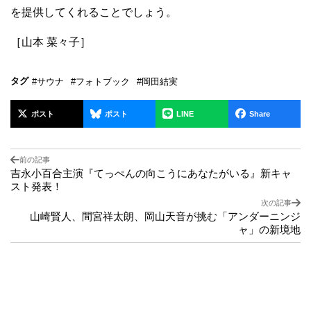
を提供してくれることでしょう。
［山本 菜々子］
タグ
#サウナ
#フォトブック
#岡田結実
ポスト
ポスト
LINE
Share
前の記事
吉永小百合主演『てっぺんの向こうにあなたがいる』新キャ
スト発表！
次の記事
山崎賢人、間宮祥太朗、岡山天音が挑む「アンダーニンジ
ャ」の新境地