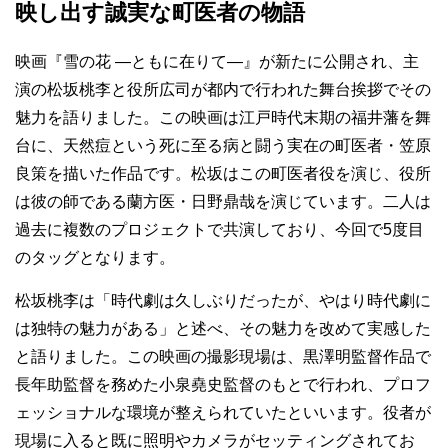
映し出す誠実な町医者の物語
映画『雪の花 ―ともに在りて―』が新たに公開され、主
演の松坂桃李と役所広司が都内で行われた舞台挨拶でその
魅力を語りました。この映画は江戸時代末期の福井藩を舞
台に、天然痘という死に至る病と闘う実在の町医者・笠原
良策を描いた作品です。松坂はこの町医者役を演じ、役所
は彼の師である蘭方医・日野鼎哉を演じています。二人は
過去に複数のプロジェクトで共演しており、今回で5度目
のタッグとなります。
松坂桃李は「時代劇は久しぶりだったが、やはり時代劇に
は独特の魅力がある」と述べ、その魅力を改めて実感した
と語りました。この映画の撮影現場は、黒澤明監督作品で
長年助監督を務めた小泉堯史監督のもとで行われ、プロフ
ェッショナルな環境が整えられていたといいます。役者が
現場に入ると既に照明やカメラがセッティングされてお