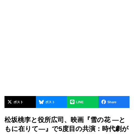
ポスト
ポスト
LINE
Share
松坂桃李と役所広司、映画『雪の花 ―と
もに在りて―』で5度目の共演：時代劇が