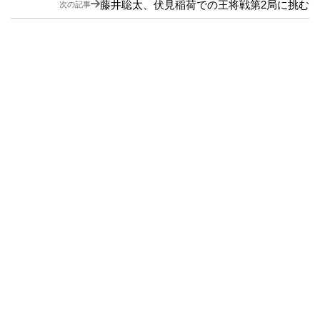
藤井聡太、伏見稲荷での王将戦第2局に挑む
次の記事