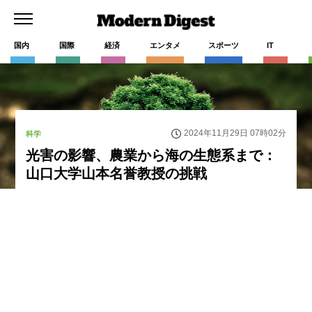
国内
国際
経済
エンタメ
スポーツ
IT
2024年11月29日 07時02分
科学
光害の影響、農業から海の生態系まで：
山口大学山本名誉教授の挑戦