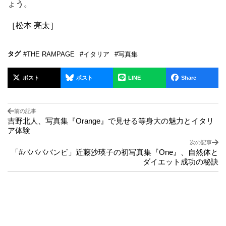
ょう。
［松本 亮太］
タグ
#THE RAMPAGE
#イタリア
#写真集
ポスト
ポスト
LINE
Share
前の記事
吉野北人、写真集『Orange』で見せる等身大の魅力とイタリ
ア体験
次の記事
「#ババババンビ」近藤沙瑛子の初写真集『One』、自然体と
ダイエット成功の秘訣