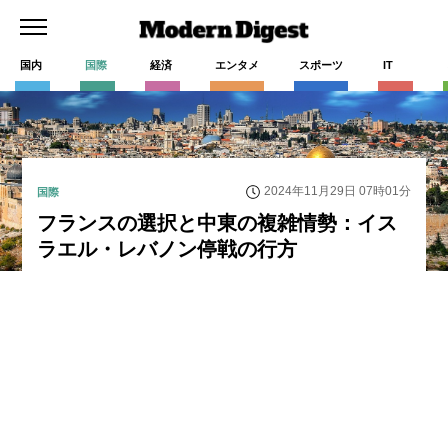
国内
国際
経済
エンタメ
スポーツ
IT
2024年11月29日 07時01分
国際
フランスの選択と中東の複雑情勢：イス
ラエル・レバノン停戦の行方