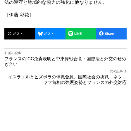
法の遵守と地域的な協力の強化に他なりません。
［伊藤 彩花］
ポスト
ポスト
LINE
Share
前の記事
フランスのICC免責表明と中東停戦合意：国際法と外交のせめ
ぎ合い
次の記事
イスラエルとヒズボラの停戦合意、国際社会の挑戦 – ネタニ
ヤフ首相の強硬姿勢とフランスの外交対応