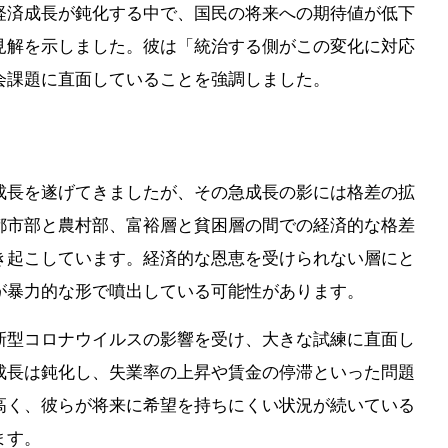
経済成長が鈍化する中で、国民の将来への期待値が低下
見解を示しました。彼は「統治する側がこの変化に対応
会課題に直面していることを強調しました。
成長を遂げてきましたが、その急成長の影には格差の拡
都市部と農村部、富裕層と貧困層の間での経済的な格差
き起こしています。経済的な恩恵を受けられない層にと
が暴力的な形で噴出している可能性があります。
新型コロナウイルスの影響を受け、大きな試練に直面し
成長は鈍化し、失業率の上昇や賃金の停滞といった問題
高く、彼らが将来に希望を持ちにくい状況が続いている
ます。