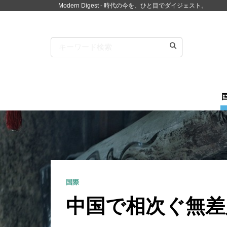
Modern Digest - 時代の今を、ひと目でダイジェスト。
国際
中国で相次ぐ無差