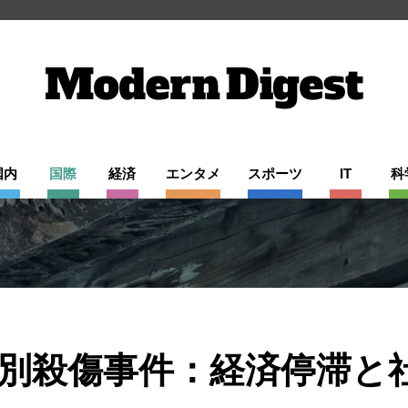
国内
国際
経済
エンタメ
スポーツ
IT
科
別殺傷事件：経済停滞と