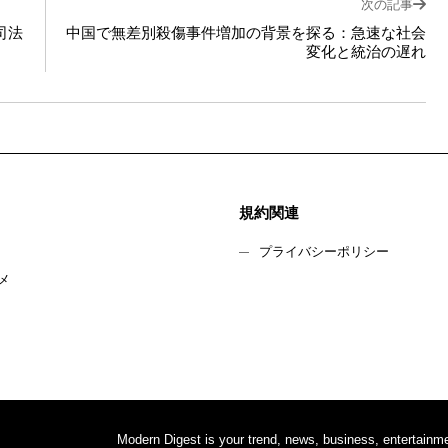
次の記事
司法
中国で無差別殺傷事件増加の背景を探る：急速な社会
変化と統治の遅れ
規約関連
プライバシーポリシー
メ
Modern Digest is your trend, news, business, entertainme