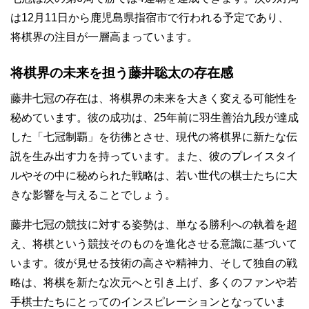
は12月11日から鹿児島県指宿市で行われる予定であり、
将棋界の注目が一層高まっています。
将棋界の未来を担う藤井聡太の存在感
藤井七冠の存在は、将棋界の未来を大きく変える可能性を
秘めています。彼の成功は、25年前に羽生善治九段が達成
した「七冠制覇」を彷彿とさせ、現代の将棋界に新たな伝
説を生み出す力を持っています。また、彼のプレイスタイ
ルやその中に秘められた戦略は、若い世代の棋士たちに大
きな影響を与えることでしょう。
藤井七冠の競技に対する姿勢は、単なる勝利への執着を超
え、将棋という競技そのものを進化させる意識に基づいて
います。彼が見せる技術の高さや精神力、そして独自の戦
略は、将棋を新たな次元へと引き上げ、多くのファンや若
手棋士たちにとってのインスピレーションとなっていま