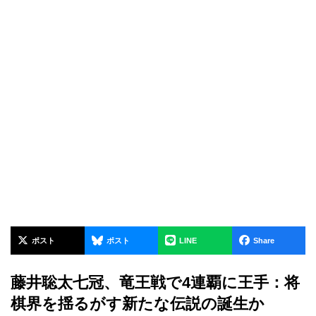
ポスト
ポスト
LINE
Share
藤井聡太七冠、竜王戦で4連覇に王手：将
棋界を揺るがす新たな伝説の誕生か