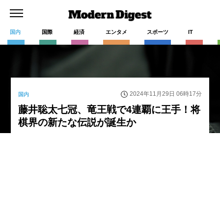
国内
国際
経済
エンタメ
スポーツ
IT
2024年11月29日 06時17分
国内
藤井聡太七冠、竜王戦で4連覇に王手！将
棋界の新たな伝説が誕生か