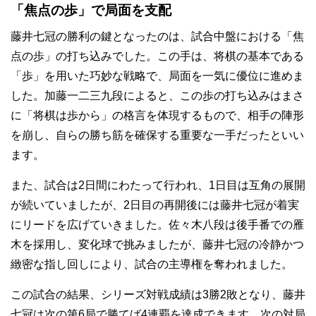
「焦点の歩」で局面を支配
藤井七冠の勝利の鍵となったのは、試合中盤における「焦
点の歩」の打ち込みでした。この手は、将棋の基本である
「歩」を用いた巧妙な戦略で、局面を一気に優位に進めま
した。加藤一二三九段によると、この歩の打ち込みはまさ
に「将棋は歩から」の格言を体現するもので、相手の陣形
を崩し、自らの勝ち筋を確保する重要な一手だったといい
ます。
また、試合は2日間にわたって行われ、1日目は互角の展開
が続いていましたが、2日目の再開後には藤井七冠が着実
にリードを広げていきました。佐々木八段は後手番での雁
木を採用し、変化球で挑みましたが、藤井七冠の冷静かつ
緻密な指し回しにより、試合の主導権を奪われました。
この試合の結果、シリーズ対戦成績は3勝2敗となり、藤井
七冠は次の第6局で勝てば4連覇を達成できます。次の対局