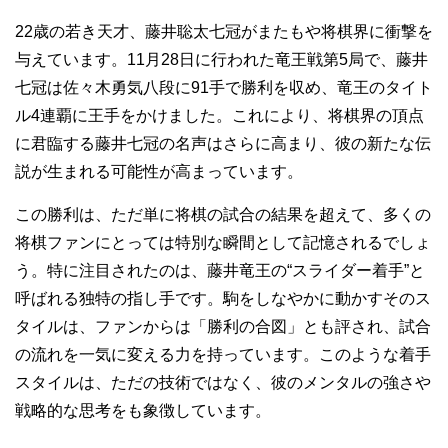
22歳の若き天才、藤井聡太七冠がまたもや将棋界に衝撃を
与えています。11月28日に行われた竜王戦第5局で、藤井
七冠は佐々木勇気八段に91手で勝利を収め、竜王のタイト
ル4連覇に王手をかけました。これにより、将棋界の頂点
に君臨する藤井七冠の名声はさらに高まり、彼の新たな伝
説が生まれる可能性が高まっています。
この勝利は、ただ単に将棋の試合の結果を超えて、多くの
将棋ファンにとっては特別な瞬間として記憶されるでしょ
う。特に注目されたのは、藤井竜王の“スライダー着手”と
呼ばれる独特の指し手です。駒をしなやかに動かすそのス
タイルは、ファンからは「勝利の合図」とも評され、試合
の流れを一気に変える力を持っています。このような着手
スタイルは、ただの技術ではなく、彼のメンタルの強さや
戦略的な思考をも象徴しています。