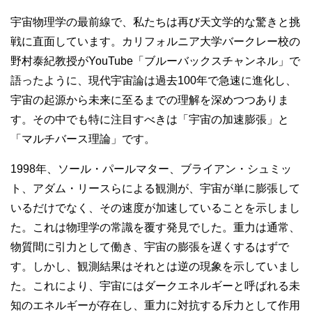
宇宙物理学の最前線で、私たちは再び天文学的な驚きと挑
戦に直面しています。カリフォルニア大学バークレー校の
野村泰紀教授がYouTube「ブルーバックスチャンネル」で
語ったように、現代宇宙論は過去100年で急速に進化し、
宇宙の起源から未来に至るまでの理解を深めつつありま
す。その中でも特に注目すべきは「宇宙の加速膨張」と
「マルチバース理論」です。
1998年、ソール・パールマター、ブライアン・シュミッ
ト、アダム・リースらによる観測が、宇宙が単に膨張して
いるだけでなく、その速度が加速していることを示しまし
た。これは物理学の常識を覆す発見でした。重力は通常、
物質間に引力として働き、宇宙の膨張を遅くするはずで
す。しかし、観測結果はそれとは逆の現象を示していまし
た。これにより、宇宙にはダークエネルギーと呼ばれる未
知のエネルギーが存在し、重力に対抗する斥力として作用