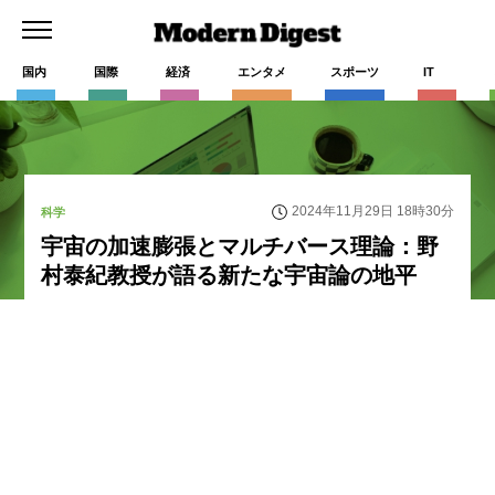
国内
国際
経済
エンタメ
スポーツ
IT
2024年11月29日 18時30分
科学
宇宙の加速膨張とマルチバース理論：野
村泰紀教授が語る新たな宇宙論の地平