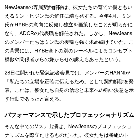
NewJeansの専属契約解除は、彼女たちの育ての親ともい
えるミン・ヒジン氏の解任に端を発する。今年4月、ミン
氏がHYBEの意向に反発し独立を画策したことが明らかに
なり、ADORの代表職を解任された。しかし、NewJeans
のメンバーたちはミン氏の復帰を強く求め続けていた。こ
の背景には、HYBE傘下の別のレーベルによるコンセプト
模倣や関係者からの嫌がらせの訴えもあったという。
28日に開かれた緊急記者会見では、メンバーのHANNIが
「私たちの立場を正確に伝えるため」として契約解除を発
表。これは、彼女たち自身の信念と未来への強い決意を示
す行動であったと言える。
パフォーマンスで示したプロフェッショナリズム
そんな中でのMステ出演は、NewJeansのプロフェッショ
ナリズムを際立たせるものだった。彼女たちは番組のトー