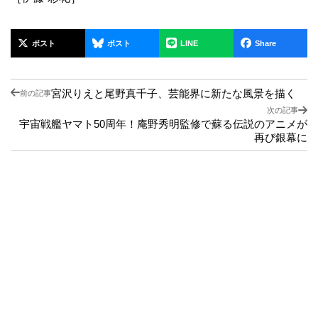
ポスト
ポスト
LINE
Share
宮沢りえと尾野真千子、芸能界に新たな風景を描く
前の記事
次の記事
宇宙戦艦ヤマト50周年！庵野秀明監修で蘇る伝説のアニメが
再び銀幕に