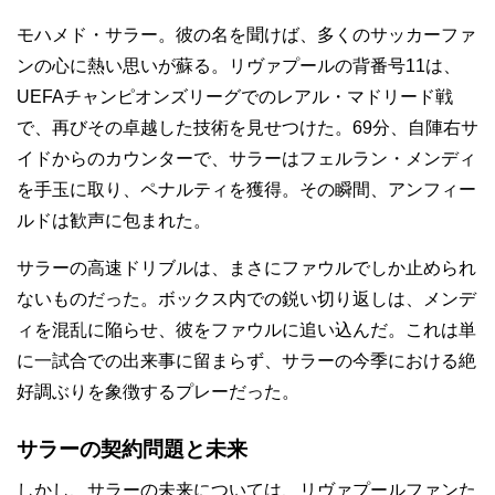
モハメド・サラー。彼の名を聞けば、多くのサッカーファ
ンの心に熱い思いが蘇る。リヴァプールの背番号11は、
UEFAチャンピオンズリーグでのレアル・マドリード戦
で、再びその卓越した技術を見せつけた。69分、自陣右サ
イドからのカウンターで、サラーはフェルラン・メンディ
を手玉に取り、ペナルティを獲得。その瞬間、アンフィー
ルドは歓声に包まれた。
サラーの高速ドリブルは、まさにファウルでしか止められ
ないものだった。ボックス内での鋭い切り返しは、メンデ
ィを混乱に陥らせ、彼をファウルに追い込んだ。これは単
に一試合での出来事に留まらず、サラーの今季における絶
好調ぶりを象徴するプレーだった。
サラーの契約問題と未来
しかし、サラーの未来については、リヴァプールファンた