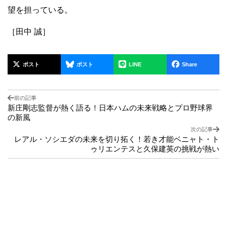
望を担っている。
［田中 誠］
ポスト
ポスト
LINE
Share
前の記事
新庄剛志監督が熱く語る！日本ハムの未来戦略とプロ野球界
の新風
次の記事
レアル・ソシエダの未来を切り拓く！若き才能ベニャト・ト
ゥリエンテスと久保建英の挑戦が熱い