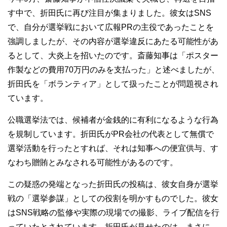
す中で、折田氏に再び注目が集まりました。彼女はSNS
で、自分が選挙戦において広報PRの主役であったことを
強調しましたが、その内容が選挙違反にあたる可能性があ
るとして、大炎上を招いたのです。斎藤知事は「ポスター
作製などの費用70万円のみを支払った」と述べましたが、
折田氏を「ボランティア」として扱ったことが問題視され
ています。
公職選挙法では、候補者が金銭的に有利になるような行為
を規制しています。折田氏がPR会社の代表として無償で
選挙活動を行ったとすれば、それは知事への便宜供与、す
なわち贈賄とみなされる可能性があるのです。
この疑惑の発端となった折田氏の投稿は、彼女自身が選挙
戦の「選挙参謀」としての役割を明かすものでした。彼女
はSNS戦略の監修や実際の現場での撮影、ライブ配信を行
っていたとされています。折田氏が見せたのは、まさに