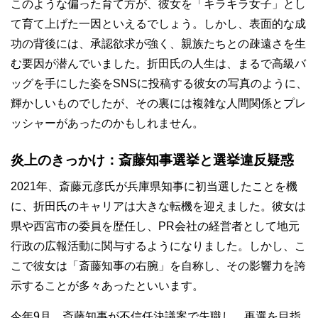
このような偏った育て方が、彼女を「キラキラ女子」とし
て育て上げた一因といえるでしょう。しかし、表面的な成
功の背後には、承認欲求が強く、親族たちとの疎遠さを生
む要因が潜んでいました。折田氏の人生は、まるで高級バ
ッグを手にした姿をSNSに投稿する彼女の写真のように、
輝かしいものでしたが、その裏には複雑な人間関係とプレ
ッシャーがあったのかもしれません。
炎上のきっかけ：斎藤知事選挙と選挙違反疑惑
2021年、斎藤元彦氏が兵庫県知事に初当選したことを機
に、折田氏のキャリアは大きな転機を迎えました。彼女は
県や西宮市の委員を歴任し、PR会社の経営者として地元
行政の広報活動に関与するようになりました。しかし、こ
こで彼女は「斎藤知事の右腕」を自称し、その影響力を誇
示することが多々あったといいます。
今年9月、斎藤知事が不信任決議案で失職し、再選を目指