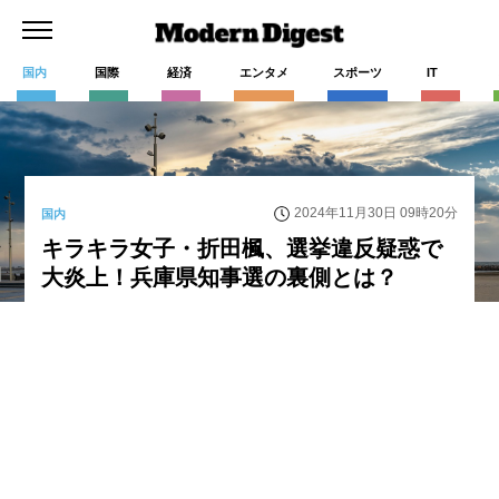
国内
国際
経済
エンタメ
スポーツ
IT
2024年11月30日 09時20分
国内
キラキラ女子・折田楓、選挙違反疑惑で
大炎上！兵庫県知事選の裏側とは？