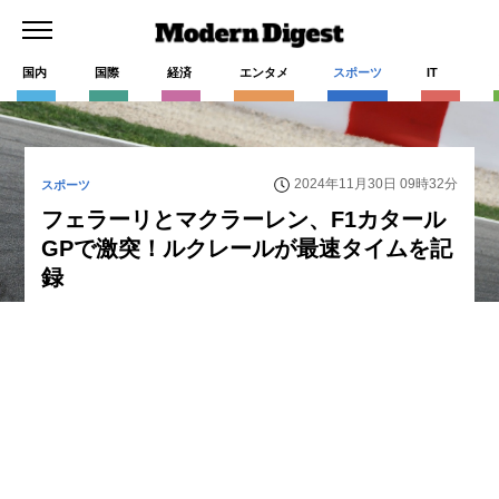
国内
国際
経済
エンタメ
スポーツ
IT
2024年11月30日 09時32分
スポーツ
フェラーリとマクラーレン、F1カタール
GPで激突！ルクレールが最速タイムを記
録