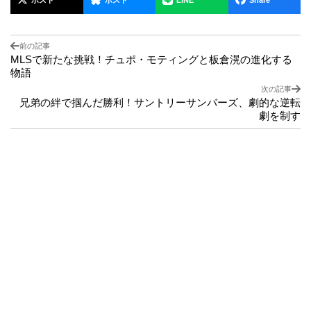
LINE
Share
前の記事
MLSで新たな挑戦！チュポ・モティングと板倉滉の進化する
物語
次の記事
兄弟の絆で掴んだ勝利！サントリーサンバーズ、劇的な逆転
劇を制す