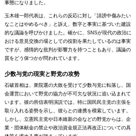
事態になりました。
玉木雄一郎代表は、これらの反応に対し「誹謗中傷みたい
なことはやめるべき」と訴え、数字と事実に基づいた建設
的な議論を呼びかけました。確かに、SNSが現代の政治に
おける意見交換の場としての役割を果たしているのは事実
ですが、感情的な批判が影響力を持つこともあり、議論の
質をどう保つかが問われています。
少数与党の現実と野党の攻勢
石破首相は、衆院選の大敗を受けて少数与党に転落し、国
会運営において野党の協力が不可欠な状況に追い込まれて
います。彼の所信表明演説では、特に国民民主党の主張を
取り入れる姿勢を示し、彼らとの連携を模索しています。
しかし、立憲民主党や日本維新の会などの野党からは、企
業・団体献金の禁止や政治資金規正法再改正についての具