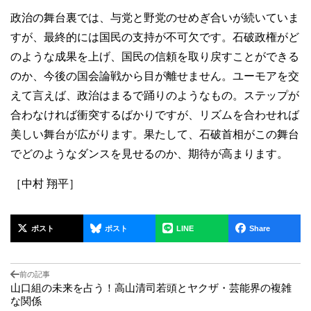
政治の舞台裏では、与党と野党のせめぎ合いが続いていま
すが、最終的には国民の支持が不可欠です。石破政権がど
のような成果を上げ、国民の信頼を取り戻すことができる
のか、今後の国会論戦から目が離せません。ユーモアを交
えて言えば、政治はまるで踊りのようなもの。ステップが
合わなければ衝突するばかりですが、リズムを合わせれば
美しい舞台が広がります。果たして、石破首相がこの舞台
でどのようなダンスを見せるのか、期待が高まります。
［中村 翔平］
ポスト
ポスト
LINE
Share
前の記事
山口組の未来を占う！高山清司若頭とヤクザ・芸能界の複雑
な関係