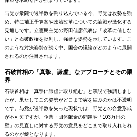
体策を求める声が強まっています。
与党が衆院で過半数を割り込んでいる今、野党は攻勢を強
め、特に補正予算案や政治改革についての論戦が激化する
見通しです。立憲民主党の野田佳彦代表は「改革に値しな
い」と石破政権を批判し、強硬な姿勢を示しています。こ
のような対決姿勢が続く中、国会の議論がどのように展開
されるのか注目されます。
石破首相の「真摯、謙虚」なアプローチとその限
界
石破首相は「真摯に謙虚に取り組む」と演説で強調しまし
たが、果たしてこの姿勢がどこまで実を結ぶのかは不透明
です。与党が過半数を失った現状では、野党との合意形成
が不可欠ですが、企業・団体献金の問題や「103万円の
壁」の見直しに対する野党の意見をどこまで取り入れられ
るのかが鍵となります。