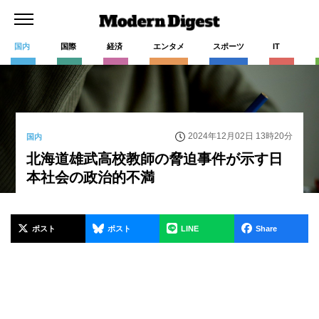
国内
国際
経済
エンタメ
スポーツ
IT
2024年12月02日 13時20分
国内
北海道雄武高校教師の脅迫事件が示す日
本社会の政治的不満
ポスト
ポスト
LINE
Share