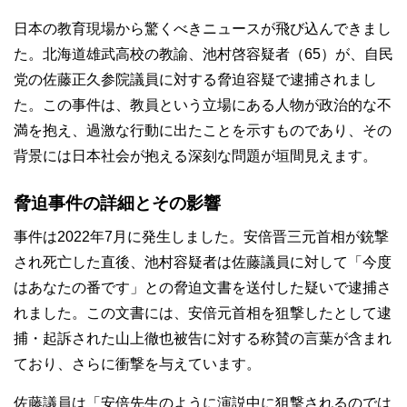
日本の教育現場から驚くべきニュースが飛び込んできまし
た。北海道雄武高校の教諭、池村啓容疑者（65）が、自民
党の佐藤正久参院議員に対する脅迫容疑で逮捕されまし
た。この事件は、教員という立場にある人物が政治的な不
満を抱え、過激な行動に出たことを示すものであり、その
背景には日本社会が抱える深刻な問題が垣間見えます。
脅迫事件の詳細とその影響
事件は2022年7月に発生しました。安倍晋三元首相が銃撃
され死亡した直後、池村容疑者は佐藤議員に対して「今度
はあなたの番です」との脅迫文書を送付した疑いで逮捕さ
れました。この文書には、安倍元首相を狙撃したとして逮
捕・起訴された山上徹也被告に対する称賛の言葉が含まれ
ており、さらに衝撃を与えています。
佐藤議員は「安倍先生のように演説中に狙撃されるのでは