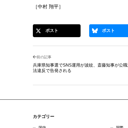
［中村 翔平］
ポスト
ポスト
前の記事
兵庫県知事選でSNS運用が波紋、斎藤知事が公職
法違反で告発される
カテゴリー
国内
国際