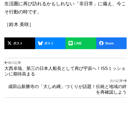
生活圏に再び訪れるかもしれない「非日常」に備え、今こ
そ行動の時です。
［鈴木 美咲］
ポスト
ポスト
LINE
Share
前の記事
大西卓哉、第三の日本人船長として再び宇宙へ！ISSミッショ
ンに期待高まる
次の記事
成田山新勝寺の「大しめ縄」づくりが話題！伝統と地域の絆
を再確認しよう