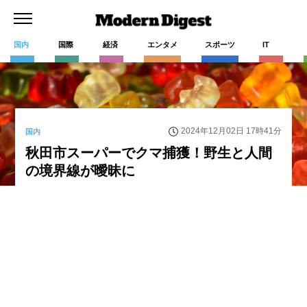
国内
国際
経済
エンタメ
スポーツ
IT
2024年12月02日 17時41分
国内
秋田市スーパーでクマ捕獲！野生と人間
の境界線が曖昧に