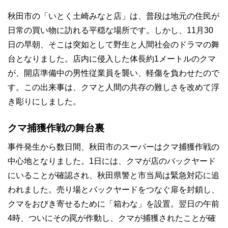
秋田市の「いとく土崎みなと店」は、普段は地元の住民が
日常の買い物に訪れる平穏な場所です。しかし、11月30
日の早朝、そこは突如として野生と人間社会のドラマの舞
台となりました。店内に侵入した体長約1メートルのクマ
が、開店準備中の男性従業員を襲い、軽傷を負わせたので
す。この出来事は、クマと人間の共存の難しさを改めて浮
き彫りにしました。
クマ捕獲作戦の舞台裏
事件発生から数日間、秋田市のスーパーはクマ捕獲作戦の
中心地となりました。1日には、クマが店のバックヤード
にいることが確認され、秋田県警と市当局は緊急対応に追
われました。売り場とバックヤードをつなぐ扉を封鎖し、
クマをおびき寄せるために「箱わな」を設置。翌日の午前
4時、ついにその罠が作動し、クマが捕獲されたことが確