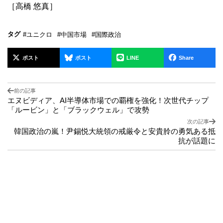
［高橋 悠真］
タグ
#ユニクロ
#中国市場
#国際政治
ポスト
ポスト
LINE
Share
前の記事
エヌビディア、AI半導体市場での覇権を強化！次世代チップ
「ルービン」と「ブラックウェル」で攻勢
次の記事
韓国政治の嵐！尹錫悦大統領の戒厳令と安貴朎の勇気ある抵
抗が話題に