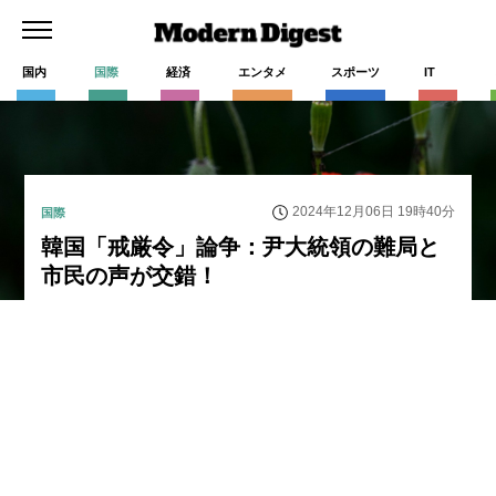
国内
国際
経済
エンタメ
スポーツ
IT
2024年12月06日 19時40分
国際
韓国「戒厳令」論争：尹大統領の難局と
市民の声が交錯！