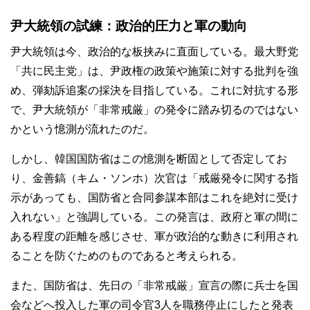
尹大統領の試練：政治的圧力と軍の動向
尹大統領は今、政治的な板挟みに直面している。最大野党
「共に民主党」は、尹政権の政策や施策に対する批判を強
め、弾劾訴追案の採決を目指している。これに対抗する形
で、尹大統領が「非常戒厳」の発令に踏み切るのではない
かという憶測が流れたのだ。
しかし、韓国国防省はこの憶測を断固として否定してお
り、金善鎬（キム・ソンホ）次官は「戒厳発令に関する指
示があっても、国防省と合同参謀本部はこれを絶対に受け
入れない」と強調している。この発言は、政府と軍の間に
ある程度の距離を感じさせ、軍が政治的な動きに利用され
ることを防ぐためのものであると考えられる。
また、国防省は、先日の「非常戒厳」宣言の際に兵士を国
会などへ投入した軍の司令官3人を職務停止にしたと発表