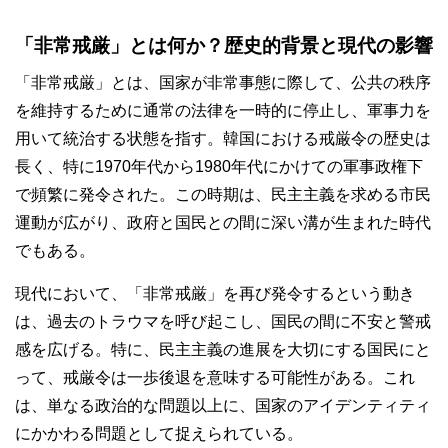
「非常戒厳」とは何か？歴史的背景と現代の影響
「非常戒厳」とは、国家が非常事態に際して、公共の秩序
を維持するために通常の法律を一時的に停止し、軍事力を
用いて統治する状態を指す。韓国における戒厳令の歴史は
長く、特に1970年代から1980年代にかけての軍事政権下
で頻繁に発令された。この時期は、民主主義を求める市民
運動が広がり、政府と国民との間に深い溝が生まれた時代
でもある。
現代において、「非常戒厳」を再び発令するという動き
は、過去のトラウマを呼び起こし、国民の間に不安と警戒
感を広げる。特に、民主主義の進展を大切にする国民にと
って、戒厳令は一歩後退を意味する可能性がある。これ
は、単なる政治的な問題以上に、国家のアイデンティティ
にかかわる問題として捉えられている。