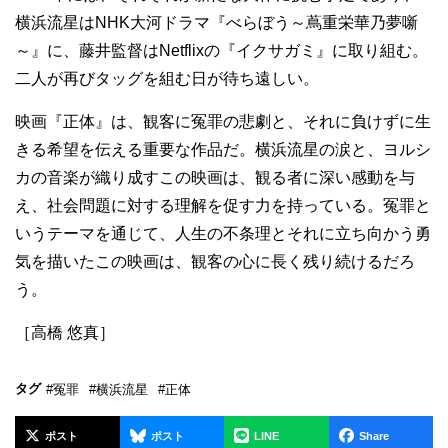
横浜流星はNHK大河ドラマ『べらぼう～蔦重栄華乃夢噺
～』に、藤井監督はNetflixの『イクサガミ』に取り組む。
二人が再びタッグを組む日が待ち遠しい。
映画『正体』は、観客に冤罪の悲劇と、それに負けずに生
きる希望を伝える重要な作品だ。横浜流星の涙と、ヨルシ
カの音楽が織り成すこの映画は、観る者に深い感動を与
え、社会問題に対する理解を促す力を持っている。冤罪と
いうテーマを通じて、人生の不条理とそれに立ち向かう勇
気を描いたこの映画は、観客の心に長く残り続けるだろ
う。
［高橋 悠真］
タグ
#冤罪
#横浜流星
#正体
ポスト
ポスト
LINE
Share