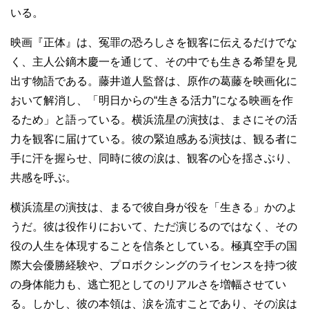
いる。
映画『正体』は、冤罪の恐ろしさを観客に伝えるだけでな
く、主人公鏑木慶一を通じて、その中でも生きる希望を見
出す物語である。藤井道人監督は、原作の葛藤を映画化に
おいて解消し、「明日からの“生きる活力”になる映画を作
るため」と語っている。横浜流星の演技は、まさにその活
力を観客に届けている。彼の緊迫感ある演技は、観る者に
手に汗を握らせ、同時に彼の涙は、観客の心を揺さぶり、
共感を呼ぶ。
横浜流星の演技は、まるで彼自身が役を「生きる」かのよ
うだ。彼は役作りにおいて、ただ演じるのではなく、その
役の人生を体現することを信条としている。極真空手の国
際大会優勝経験や、プロボクシングのライセンスを持つ彼
の身体能力も、逃亡犯としてのリアルさを増幅させてい
る。しかし、彼の本領は、涙を流すことであり、その涙は