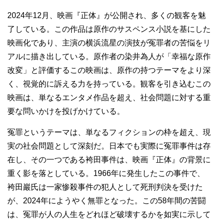
2024年12月、映画『正体』が公開され、多くの観客を魅
了している。この作品は原作のサスペンス小説を基にした
映画化であり、主演の横浜流星の演技が冤罪者の苦悩をリ
アルに描き出している。原作者の染井為人が「幸福な原作
改変」と評価するこの映画は、原作の持つテーマをより深
く、視覚的に訴える力を持っている。観客を引き込むこの
映画は、単なるエンタメ作品を超え、社会問題に対する重
要な問いかけを投げかけている。
冤罪というテーマは、単なるフィクションの枠を超え、現
実の社会問題として深刻だ。日本でも実際に冤罪事件は存
在し、その一つである袴田事件は、映画『正体』の背景に
重く影を落としている。1966年に発生したこの事件で、
袴田巖氏は一家惨殺事件の犯人として死刑判決を受けた
が、2024年にようやく無罪となった。この58年間の苦闘
は、冤罪が人の人生をどれほど破壊するかを如実に示して