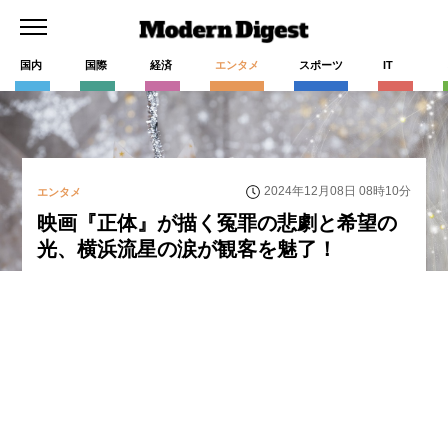
国内
国際
経済
エンタメ
スポーツ
IT
2024年12月08日 08時10分
エンタメ
映画『正体』が描く冤罪の悲劇と希望の
光、横浜流星の涙が観客を魅了！