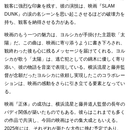
観客に強烈な印象を残す。彼の演技は、映画『SLAM
DUNK』の涙の名シーンを思い起こさせるほどの破壊力を
持ち、観客を納得させる力がある。
映画のもう一つの魅力は、ヨルシカが手掛けた主題歌「太
陽」だ。この曲は、映画に寄り添うように書き下ろされ、
観終わった後も心に残るメッセージを届けてくれる。ヨル
シカが歌う「太陽」は、逃亡犯としての鏑木に優しく寄り
添い、彼の物語を音楽で表現している。横浜流星と藤井監
督が念願だったヨルシカに依頼し実現したこのコラボレー
ションは、映画の感動をさらに引き立てる要素となってい
る。
映画『正体』の成功は、横浜流星と藤井道人監督の長年の
バディ関係が築いたものでもある。彼らはこれまでも多く
の作品で共演し、今回の映画はその集大成ともいえる。
2025年には、それぞれが新たな大作に挑む予定であり、