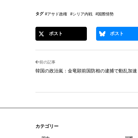
タグ
#アサド政権
#シリア内戦
#国際情勢
ポスト
ポスト
前の記事
韓国の政治嵐：金竜顕前国防相の逮捕で動乱加速
カテゴリー