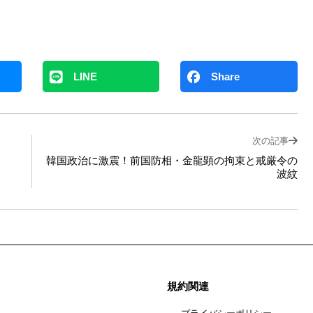
LINE
Share
次の記事
韓国政治に激震！前国防相・金龍顕の拘束と戒厳令の
波紋
規約関連