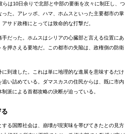
。彼らは10日余りで北部と中部の要衝を次々に制圧し、つ
なった。アレッポ、ハマ、ホムスといった主要都市の掌
、アサド政権にとっては致命的な打撃だ。
痛手だった。ホムスはシリアの心臓部と言える位置にあ
トを押さえる要地だ。この都市の失陥は、政権側の防衛
外に到達した。これは単に地理的な進展を意味するだけ
を追い詰めている。ダマスカスの住民からは、既に市内
体制派による首都攻略の決断が迫っている。
びる
とする国際社会は、崩壊が現実味を帯びてきたとの見方