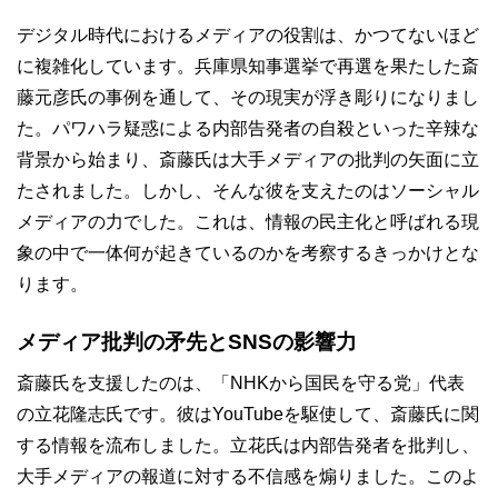
デジタル時代におけるメディアの役割は、かつてないほど
に複雑化しています。兵庫県知事選挙で再選を果たした斎
藤元彦氏の事例を通して、その現実が浮き彫りになりまし
た。パワハラ疑惑による内部告発者の自殺といった辛辣な
背景から始まり、斎藤氏は大手メディアの批判の矢面に立
たされました。しかし、そんな彼を支えたのはソーシャル
メディアの力でした。これは、情報の民主化と呼ばれる現
象の中で一体何が起きているのかを考察するきっかけとな
ります。
メディア批判の矛先とSNSの影響力
斎藤氏を支援したのは、「NHKから国民を守る党」代表
の立花隆志氏です。彼はYouTubeを駆使して、斎藤氏に関
する情報を流布しました。立花氏は内部告発者を批判し、
大手メディアの報道に対する不信感を煽りました。このよ