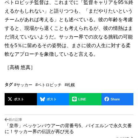
ペトロビッチ監督は、これまでに「監督キャリアを95％終
えるかもしれない」と語りつつも、「まだやりたいという
チームがあれば考える」とも述べている。彼の年齢を考慮
すると、現場から退くことも考えられるが、彼の情熱はま
だ消えていないようだ。サッカー界での次なる挑戦の可能
性を5％に留めるその姿勢は、まさに彼の人生に対する柔
軟なアプローチを象徴していると言える。
［高橋 悠真］
タグ
#サッカー
#ペトロビッチ
#札幌
ポスト
ポスト
LINE
Share
前の記事
「皇帝」ベッケンバウアーの背番号5、バイエルンで永久欠番
に！サッカー界の伝説が再び光る