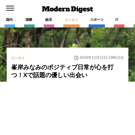
国内
国際
経済
エンタメ
スポーツ
IT
2024年12月12日 23時12分
エンタメ
峯岸みなみのポジティブ日常が心を打
つ！Xで話題の優しい出会い