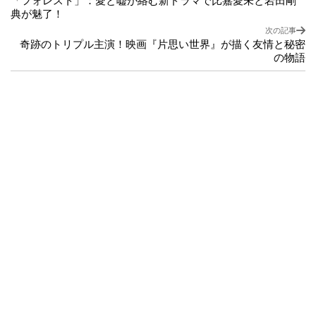
「フォレスト」：愛と嘘が絡む新ドラマで比嘉愛未と岩田剛
典が魅了！
次の記事
奇跡のトリプル主演！映画『片思い世界』が描く友情と秘密
の物語