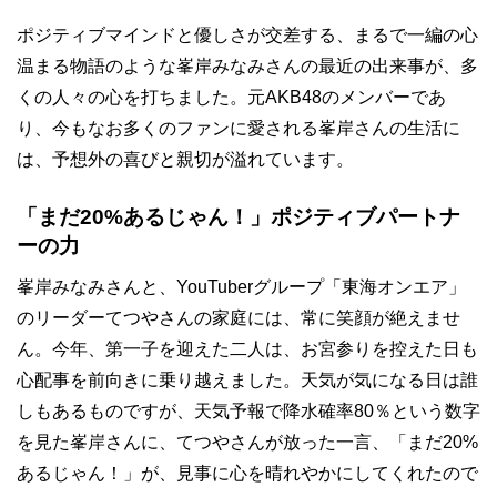
ポジティブマインドと優しさが交差する、まるで一編の心
温まる物語のような峯岸みなみさんの最近の出来事が、多
くの人々の心を打ちました。元AKB48のメンバーであ
り、今もなお多くのファンに愛される峯岸さんの生活に
は、予想外の喜びと親切が溢れています。
「まだ20%あるじゃん！」ポジティブパートナ
ーの力
峯岸みなみさんと、YouTuberグループ「東海オンエア」
のリーダーてつやさんの家庭には、常に笑顔が絶えませ
ん。今年、第一子を迎えた二人は、お宮参りを控えた日も
心配事を前向きに乗り越えました。天気が気になる日は誰
しもあるものですが、天気予報で降水確率80％という数字
を見た峯岸さんに、てつやさんが放った一言、「まだ20%
あるじゃん！」が、見事に心を晴れやかにしてくれたので