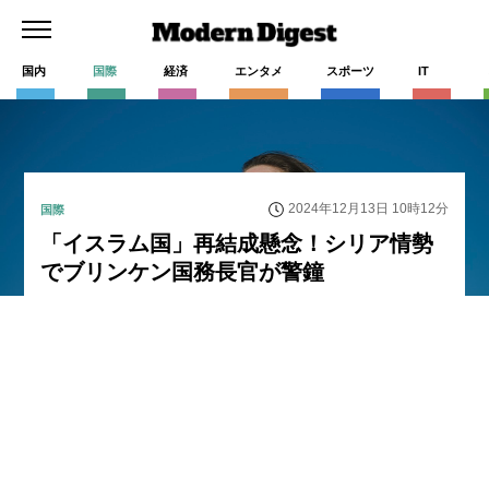
国内
国際
経済
エンタメ
スポーツ
IT
2024年12月13日 10時12分
国際
「イスラム国」再結成懸念！シリア情勢
でブリンケン国務長官が警鐘