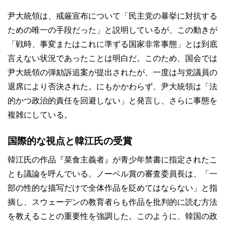
尹大統領は、戒厳宣布について「民主党の暴挙に対抗する
ための唯一の手段だった」と説明しているが、この動きが
「戦時、事変またはこれに準ずる国家非常事態」とは到底
言えない状況であったことは明白だ。このため、国会では
尹大統領の弾劾訴追案が提出されたが、一度は与党議員の
退席により否決された。にもかかわらず、尹大統領は「法
的かつ政治的責任を回避しない」と発言し、さらに事態を
複雑にしている。
国際的な視点と韓江氏の受賞
韓江氏の作品『菜食主義者』が青少年禁書に指定されたこ
とも議論を呼んでいる。ノーベル賞の審査委員長は、「一
部の性的な描写だけで全体作品を貶めてはならない」と指
摘し、スウェーデンの教育者らも作品を批判的に読む方法
を教えることの重要性を強調した。このように、韓国の政