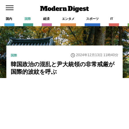
国内
国際
経済
エンタメ
スポーツ
IT
2024年12月13日 11時40分
国際
韓国政治の混乱と尹大統領の非常戒厳が
国際的波紋を呼ぶ