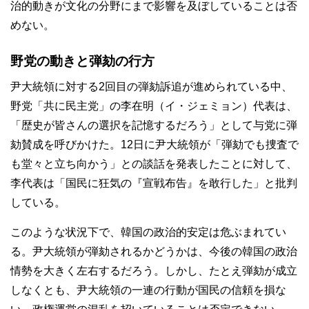
治的動きが文化の分野にまで影響を及ぼしていることは否
めない。
野党の動きと弾劾の行方
尹大統領に対する2回目の弾劾訴追が進められている中、
野党「共に民主党」の李在明（イ・ジェミョン）代表は、
「歴史が皆さんの選択を記憶するだろう」として与党に弾
劾賛成を呼びかけた。12日に尹大統領が「弾劾でも捜査で
も堂々と立ち向かう」との談話を発表したことに対して、
李代表は「国民に狂気の『宣戦布告』を敢行した」と批判
している。
このような状況下で、韓国の政治的安定は危ぶまれてい
る。尹大統領が弾劾されるかどうかは、今後の韓国の政治
情勢を大きく左右するだろう。しかし、たとえ弾劾が成立
しなくとも、尹大統領の一連の行動が国民の信頼を損な