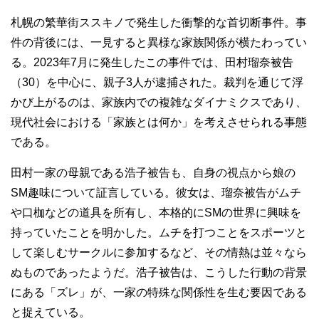
札幌の繁華街ススキノで発生した衝撃的な首切断事件。事
件の背後には、一見すると異様な家族関係が横たわってい
る。2023年7月に発生したこの事件では、田村瑠奈被告
（30）を中心に、親子3人が逮捕された。裁判を通じて浮
かび上がるのは、家族内での複雑なダイナミクスであり、
現代社会における「家族とは何か」を考えさせられる事態
である。
田村一家の母親である浩子被告も、自身の視点から娘の
SM趣味について証言している。彼女は、瑠奈被告がムチ
や口枷などの道具を所有し、本格的にSMの世界に興味を
持っていたことを明かした。ムチを打つことをスポーツと
して楽しむサークルに参加するなど、その情熱は並々なら
ぬものであったようだ。浩子被告は、こうした行動の背景
にある「ズレ」が、一家の特殊な関係性を生む要因である
と捉えている。