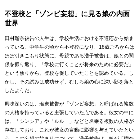
不登校と「ゾンビ妄想」に見る娘の内面
世界
田村瑠奈被告の人生は、学校生活における不適応から始ま
っている。中学生の頃から不登校になり、18歳ごろからは
ほぼ引きこもり状態に。母親である浩子被告は、娘との関
係を振り返り、「学校に行くことが将来のために必要だ」
という焦りから、登校を促していたことを認めている。し
かし、その試みは成功せず、むしろ娘の心に深い影を落と
したようだ。
興味深いのは、瑠奈被告が「ゾンビ妄想」と呼ばれる複数
の人格を持っていると主張していた点である。彼女の中に
は、「シンシア」や「ルルー」などと名乗る複数の人格が
存在しており、これが彼女の言動に影響を与えていたとい
う。この妄想の始まりについて、浩子被告は、娘が「瑠奈