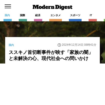
国内
国際
経済
エンタメ
スポーツ
IT
2024年12月14日 08時41分
国内
ススキノ首切断事件が映す「家族の闇」
と未解決の心、現代社会への問いかけ