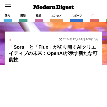
国内
国際
経済
エンタメ
スポーツ
IT
2024年12月14日 10時10分
IT
「Sora」と「Flux」が切り開くAIクリエ
イティブの未来：OpenAIが示す新たな可
能性