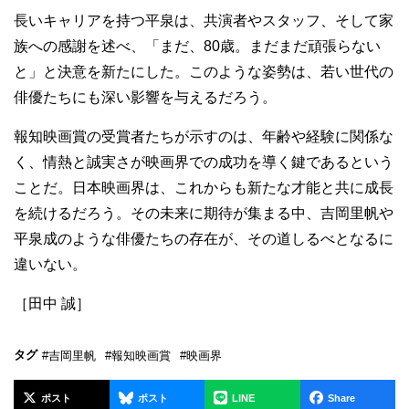
長いキャリアを持つ平泉は、共演者やスタッフ、そして家
族への感謝を述べ、「まだ、80歳。まだまだ頑張らない
と」と決意を新たにした。このような姿勢は、若い世代の
俳優たちにも深い影響を与えるだろう。
報知映画賞の受賞者たちが示すのは、年齢や経験に関係な
く、情熱と誠実さが映画界での成功を導く鍵であるという
ことだ。日本映画界は、これからも新たな才能と共に成長
を続けるだろう。その未来に期待が集まる中、吉岡里帆や
平泉成のような俳優たちの存在が、その道しるべとなるに
違いない。
［田中 誠］
タグ
#吉岡里帆
#報知映画賞
#映画界
ポスト
ポスト
LINE
Share