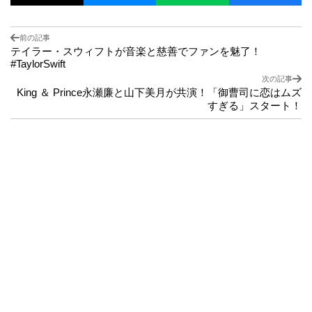
前の記事
テイラー・スウィフトが音楽と慈善でファンを魅了！
#TaylorSwift
次の記事
King ＆ Prince永瀬廉と山下美月が共演！「御曹司に恋はムズ
すぎる」スタート！