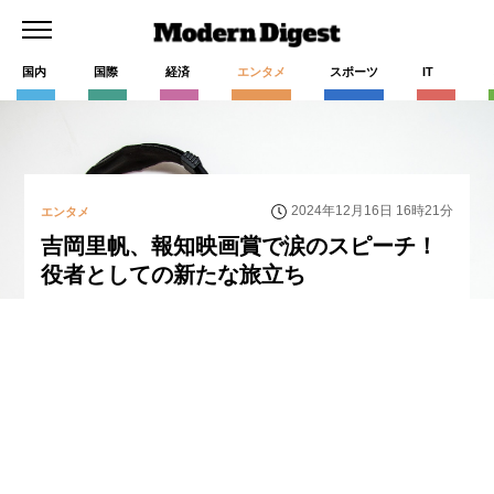
国内
国際
経済
エンタメ
スポーツ
IT
2024年12月16日 16時21分
エンタメ
吉岡里帆、報知映画賞で涙のスピーチ！
役者としての新たな旅立ち