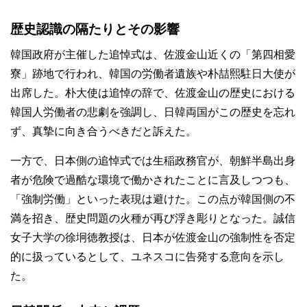
歴史認識の隔たりとその影響
韓国政府が主催した追悼式は、佐渡金山近くの「第四相愛
寮」跡地で行われ、韓国の労働者遺族や朴喆熙駐日大使が
出席した。朴大使は追悼の辞で、佐渡金山の歴史における
韓国人労働者の悲劇を強調し、日韓両国がこの歴史を忘れ
ず、真摯に向き合うべきだと訴えた。
一方で、日本側の追悼式では生稲政務官が、朝鮮半島出身
者が危険で過酷な環境で働かされたことに言及しつつも、
「強制労働」といった表現は避けた。この点が韓国側の不
満を招き、歴史問題の火種が再び浮き彫りとなった。誠信
女子大学の徐坰徳教授は、日本が佐渡金山の強制性を否定
的に扱っているとして、ユネスコに告発する意向を示し
た。