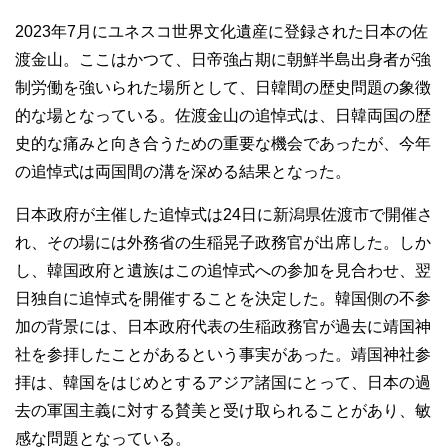
2023年7月にユネスコ世界文化遺産に登録された日本の佐
渡金山。ここはかつて、日帝強占期に朝鮮半島出身者が強
制労働を強いられた場所として、日韓間の歴史問題の象徴
的な場となっている。佐渡金山の追悼式は、日韓両国の歴
史的な痛みと向き合うための重要な機会であったが、今年
の追悼式は両国間の溝を深める結果となった。
日本政府が主催した追悼式は24日に新潟県佐渡市で開催さ
れ、その場には外務省の生稲晃子政務官が出席した。しか
し、韓国政府と遺族はこの追悼式への参加を見合わせ、翌
日独自に追悼式を開催することを決定した。韓国側の不参
加の背景には、日本政府代表の生稲政務官が過去に靖国神
社を参拝したことがあるという事実があった。靖国神社参
拝は、韓国をはじめとするアジア諸国にとって、日本の過
去の軍国主義に対する賛美と受け取られることがあり、敏
感な問題となっている。