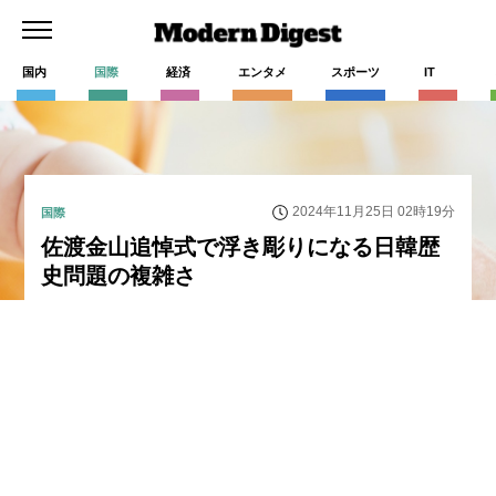
国内
国際
経済
エンタメ
スポーツ
IT
2024年11月25日 02時19分
国際
佐渡金山追悼式で浮き彫りになる日韓歴
史問題の複雑さ