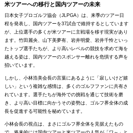
米ツアーへの移行と国内ツアーの未来
日本女子プロゴルフ協会（JLPGA）は、来季のツアー日
程を発表し、国内ツアーを37試合で維持するとしています
が、上位選手の多くが米ツアーに主戦場を移す現実があり
ます。竹田麗央、山下美夢有、岩井明愛、岩井千怜といっ
たトップ選手たちが、より高いレベルの競技を求めて海を
越える姿は、国内ツアーのスポンサー離れを危惧する声を
招いています。
しかし、小林浩美会長の言葉にあるように「寂しいけど嬉
しい」という複雑な感情は、多くのゴルフファンに共有さ
れています。選手たちが海外での挑戦を通じて技術を磨
き、より高い目標に向かうその姿勢は、ゴルフ界全体の成
長を促進する可能性を秘めています。
小林会長の視点は、まさにゴルフ界全体を見据えたもの
で、将来的には国内ツアーと米ツアーの人気が「ワ～」と