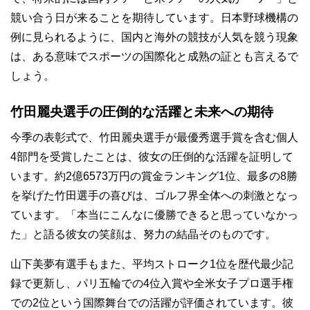
競い合う日が来ることを期待しています。日本野球機構の
例に見られるように、国内と海外の競技が人気を競う現象
は、ある意味でスポーツの国際化と成熟の証とも言えるで
しょう。
竹田麗央選手の圧倒的な活躍と未来への期待
今季の表彰式で、竹田麗央選手が最優秀選手賞を含む個人
4部門を受賞したことは、彼女の圧倒的な活躍を証明して
います。約2億6573万円の賞金ランキング1位、最多の8勝
を挙げた竹田選手の喜びは、ゴルフ界全体への刺激となっ
ています。「本当にこんなに優勝できると思っていなかっ
た」と語る彼女の笑顔は、努力の結晶そのものです。
山下美夢有選手もまた、平均ストローク1位を歴代最少記
録で更新し、パリ五輪での4位入賞や全米女子プロ選手権
での2位という国際舞台での活躍が評価されています。彼