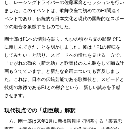
し、レーシングドライバーの佐藤琢磨とセッションを行い
ました。このイベントは、歌舞伎座で初めてのF1関連イ
ベントであり、伝統的な日本文化と現代の国際的なスポー
ツの融合を象徴するものでした。
團十郎はF1への情熱を語り、幼少の頃から父の影響でF1
に親しんできたことを明かしました。彼は「F1の運転を
してみたい」と語り、スピードへの憧れを見せる一方で、
「せがれの勸玄（新之助）と歌舞伎のふん装をして踊る計
画も立てています」と新たな企画についても言及しまし
た。これは、日本の伝統芸能である歌舞伎と、スピードと
技術の象徴であるF1との融合という、新しい試みを予感
させます。
現代視点での「忠臣蔵」解釈
一方、團十郎は来年1月に新橋演舞場で開幕する「裏表忠