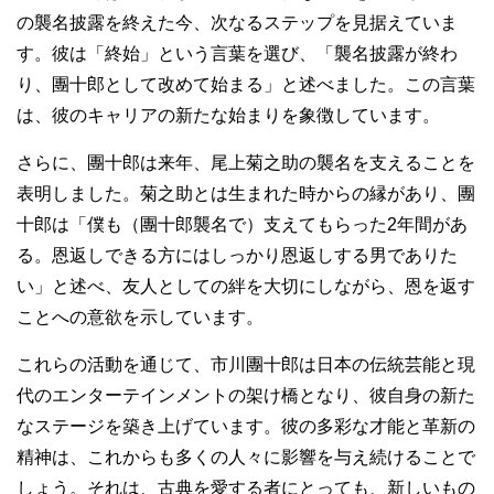
の襲名披露を終えた今、次なるステップを見据えていま
す。彼は「終始」という言葉を選び、「襲名披露が終わ
り、團十郎として改めて始まる」と述べました。この言葉
は、彼のキャリアの新たな始まりを象徴しています。
さらに、團十郎は来年、尾上菊之助の襲名を支えることを
表明しました。菊之助とは生まれた時からの縁があり、團
十郎は「僕も（團十郎襲名で）支えてもらった2年間があ
る。恩返しできる方にはしっかり恩返しする男でありた
い」と述べ、友人としての絆を大切にしながら、恩を返す
ことへの意欲を示しています。
これらの活動を通じて、市川團十郎は日本の伝統芸能と現
代のエンターテインメントの架け橋となり、彼自身の新た
なステージを築き上げています。彼の多彩な才能と革新の
精神は、これからも多くの人々に影響を与え続けることで
しょう。それは、古典を愛する者にとっても、新しいもの