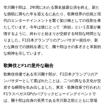
市川團十郎は、2年間にわたる襲名披露公演を終え、新た
な挑戦に満ちた年を迎えるにあたり、歌舞伎界の伝統と現
代のエンターテインメントを繋ぐ架け橋としての役割を果
たしています。今年は彼にとって「終始」という言葉が象
徴するように、終わりと始まりが交錯する特別な時間とな
りました。F1日本グランプリのアンバサダー就任や、新
たな舞台での挑戦を通じて、團十郎はその多才さと革新的
な精神を示しています。
歌舞伎とF1の意外な融合
歌舞伎俳優である市川團十郎が、F1日本グランプリのア
ンバサダーとして選ばれたことは、二つの異なる文化が交
差する瞬間を生み出しました。東京・歌舞伎座で行われた
F1ラスベガスGPのパブリックビューイングイベントで
は、團十郎は自身の長男である市川新之助とともに登場