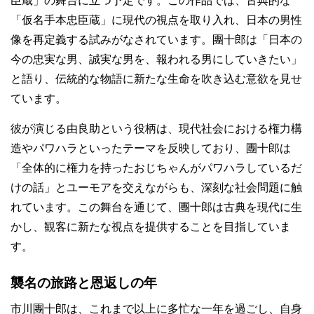
臣蔵」の舞台に立つ予定です。この作品では、古典的な
「仮名手本忠臣蔵」に現代の視点を取り入れ、日本の男性
像を再定義する試みがなされています。團十郎は「日本の
今の忠実な男、誠実な男を、報われる男にしていきたい」
と語り、伝統的な物語に新たな生命を吹き込む意欲を見せ
ています。
彼が演じる由良助という役柄は、現代社会における権力構
造やパワハラといったテーマを反映しており、團十郎は
「全体的に権力を持ったおじちゃんがパワハラしているだ
けの話」とユーモアを交えながらも、深刻な社会問題に触
れています。この舞台を通じて、團十郎は古典を現代に生
かし、観客に新たな視点を提供することを目指していま
す。
襲名の旅路と恩返しの年
市川團十郎は、これまで以上に多忙な一年を過ごし、自身