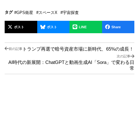
タグ
#GPS衛星
#スペースX
#宇宙探査
ポスト
ポスト
LINE
Share
トランプ再選で暗号資産市場に新時代、65%の成長！
前の記事
次の記事
AI時代の新展開：ChatGPTと動画生成AI「Sora」で変わる日
常