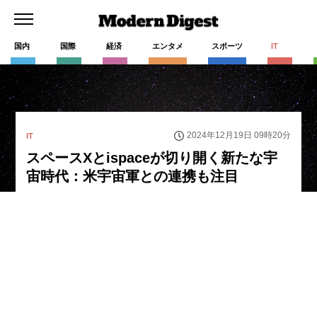
国内
国際
経済
エンタメ
スポーツ
IT
2024年12月19日 09時20分
IT
スペースXとispaceが切り開く新たな宇
宙時代：米宇宙軍との連携も注目