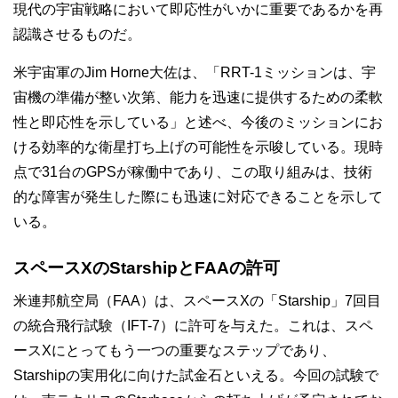
現代の宇宙戦略において即応性がいかに重要であるかを再
認識させるものだ。
米宇宙軍のJim Horne大佐は、「RRT-1ミッションは、宇
宙機の準備が整い次第、能力を迅速に提供するための柔軟
性と即応性を示している」と述べ、今後のミッションにお
ける効率的な衛星打ち上げの可能性を示唆している。現時
点で31台のGPSが稼働中であり、この取り組みは、技術
的な障害が発生した際にも迅速に対応できることを示して
いる。
スペースXのStarshipとFAAの許可
米連邦航空局（FAA）は、スペースXの「Starship」7回目
の統合飛行試験（IFT-7）に許可を与えた。これは、スペ
ースXにとってもう一つの重要なステップであり、
Starshipの実用化に向けた試金石といえる。今回の試験で