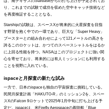
は、南テキサスのStarbaseからの打ち上げが予定されてお
り、これまでの試験で成功を収めた空中キャッチ技術など
を再度検証することとなる。
Starshipの試験は、スペースXが将来的に火星探査を目指
す野望を抱く中での一環であり、巨大な「Super Heavy」
ブースターとの組み合わせによって121メートルの高さを
誇るこのロケットは、かつてのスペースシャトルをはるか
に上回る性能を持つ。NASAはこのプロジェクトに強い関
心を寄せており、将来的には有人ミッションにも利用する
ことを視野に入れている。
ispaceと月探査の新たな試み
一方で、日本のispaceも独自の宇宙探査に挑戦している。
民間月探査計画「HAKUTO-R」のミッション2を、スペー
スXのFalcon 9ロケットで2025年1月中旬に打ち上げる予
定だ。ispaceは、米Firefly Aerospaceの着陸船「Blue