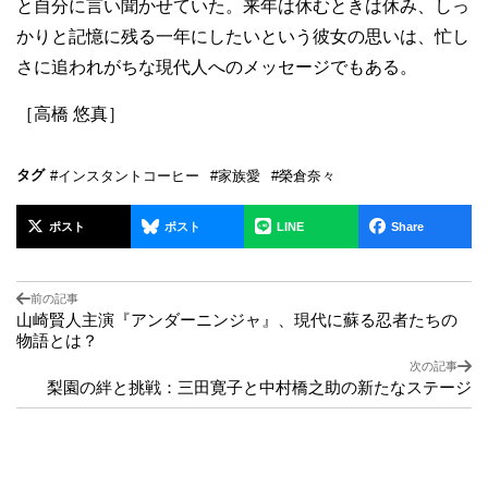
と自分に言い聞かせていた。来年は休むときは休み、しっ
かりと記憶に残る一年にしたいという彼女の思いは、忙し
さに追われがちな現代人へのメッセージでもある。
［高橋 悠真］
タグ
#インスタントコーヒー
#家族愛
#榮倉奈々
ポスト
ポスト
LINE
Share
前の記事
山崎賢人主演『アンダーニンジャ』、現代に蘇る忍者たちの
物語とは？
次の記事
梨園の絆と挑戦：三田寛子と中村橋之助の新たなステージ