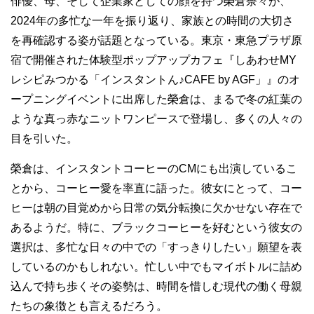
俳優、母、そして企業家としての顔を持つ榮倉奈々が、
2024年の多忙な一年を振り返り、家族との時間の大切さ
を再確認する姿が話題となっている。東京・東急プラザ原
宿で開催された体験型ポップアップカフェ『しあわせMY
レシピみつかる「インスタントん♪CAFE by AGF」』のオ
ープニングイベントに出席した榮倉は、まるで冬の紅葉の
ような真っ赤なニットワンピースで登場し、多くの人々の
目を引いた。
榮倉は、インスタントコーヒーのCMにも出演しているこ
とから、コーヒー愛を率直に語った。彼女にとって、コー
ヒーは朝の目覚めから日常の気分転換に欠かせない存在で
あるようだ。特に、ブラックコーヒーを好むという彼女の
選択は、多忙な日々の中での「すっきりしたい」願望を表
しているのかもしれない。忙しい中でもマイボトルに詰め
込んで持ち歩くその姿勢は、時間を惜しむ現代の働く母親
たちの象徴とも言えるだろう。