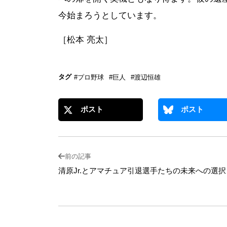
今始まろうとしています。
［松本 亮太］
タグ
#プロ野球
#巨人
#渡辺恒雄
ポスト
ポスト
前の記事
清原Jr.とアマチュア引退選手たちの未来への選択