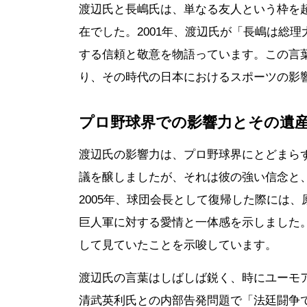
渡辺氏と長嶋氏は、単なる友人という枠を
在でした。2001年、渡辺氏が「長嶋は総
する信頼と敬意を物語っています。この言
り、その時代の日本におけるスポーツの影
プロ野球界での影響力とその遺
渡辺氏の影響力は、プロ野球界にとどまら
議を醸しましたが、それは彼の強い信念と
2005年、球団会長として復帰した際には
巨人軍に対する愛情と一体感を示しました
して見ていたことを示唆しています。
渡辺氏の言葉はしばしば鋭く、時にユーモ
清武英利氏との内部告発問題で「法廷闘争