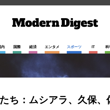
国内
国際
経済
エンタメ
スポーツ
IT
科
たち：ムシアラ、久保、