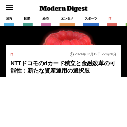
国内
国際
経済
エンタメ
スポーツ
IT
2024年12月19日 22時20分
IT
NTTドコモのdカード積立と金融改革の可
能性：新たな資産運用の選択肢