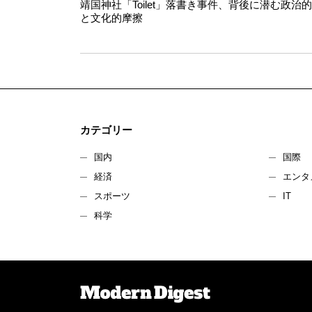
靖国神社「Toilet」落書き事件、背後に潜む政治
と文化的摩擦
カテゴリー
国内
国際
経済
エンタ
スポーツ
IT
科学