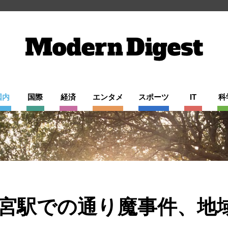
国内
国際
経済
エンタメ
スポーツ
IT
科
宮駅での通り魔事件、地